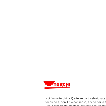
Noi (www.turchi.pr.it) e terze parti seleziona
tecniche e, con il tuo consenso, anche per le f
Puoi liberamente prestare, rifiutare o revocar