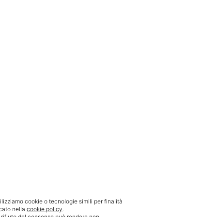
ilizziamo cookie o tecnologie simili per finalità
cato nella
cookie policy
.
l rifiuto del consenso può rendere non