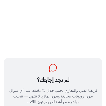
يعتمد على حجم العمل. في مواقع الطاقة الشمسية، تكلفة الركيزة
مع 300F تكون تقريبًا €2–4 (وقود واستهلاك ومشغّل) مقابل €8–15
يدويًا. مع 20,000–50,000 ركيزة سنويًا، غالبًا يتحقق العائد خلال 12–
18 شهرًا. فريقنا يمكنه احتساب ROI لحالتك.
هل توفرون تمويلًا أو تأجيرًا؟
03
لم تجد إجابتك؟
فريقنا الفني والتجاري يجيب خلال 15 دقيقة على أي سؤال.
بدون روبوتات محادثة وبدون نماذج لا تنتهي — تتحدث
مباشرة مع أشخاص يعرفون الآلات.