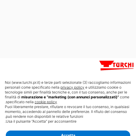
من نحن
الأخبار
جهات الاتصال
Intersolar 2026
جديد
Noi (www.turchi.pr.it) e terze parti selezionate (3) raccogliamo informazioni
الشهادات
personali come specificato nella
privacy policy
e utilizziamo cookie o
tecnologie simili per finalità tecniche e, con il tuo consenso, anche per le
finalità di
misurazione e “marketing (con annunci personalizzati)”
come
.
specificato nella
cookie policy
Puoi liberamente prestare, rifiutare o revocare il tuo consenso, in qualsiasi
momento, accedendo al pannello delle preferenze. Il rifiuto del consenso
può rendere non disponibili le relative funzioni.
English
Usa il pulsante “Accetta” per acconsentire.
Would you like to view the site in English?
© 2026 Turchi Daniele SRL · P.IVA 01515010344 · جميع الحقوق محفوظة.
سياسة الخصوصية
سياسة ملفات تعريف الارتباط
Yes, switch language
No, continue
powered by
DAMAC
Accetta