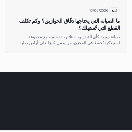
16/06/2026
أدلة
ما الصيانة التي يحتاجها دقّاق الخوازيق؟ وكم تكلف
القطع التي تُستهلك؟
صيانة دورية كأي آلة (زيوت، فلاتر، تشحيم)، مع مجموعة
استهلاكية تُحفظ في المخزن. من يعمل كثيرًا على أراضٍ صلبة
ينفق نحو 7.000 € سنويًا على قطع الاستهلاك. إليك ما يدخل في
الصيانة الاعتيادية وما في مجموعة قطع الغيار لـ TURCHI 300F.