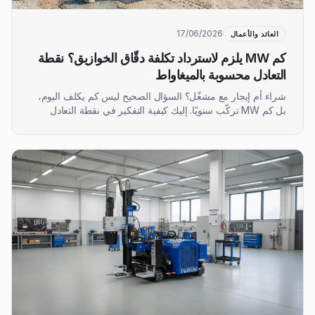
17/06/2026
العائد والأعمال
كم MW يلزم لاسترداد تكلفة دقّاق الخوازيق؟ نقطة
التعادل محسوبة بالميغاواط
شراء أم إيجار مع مشغّل؟ السؤال الصحيح ليس كم يكلف اليوم،
بل كم MW تركّب سنويًا. إليك كيفية التفكير في نقطة التعادل
بالميغاواط — دون أرقام من كتيب، لأن التكلفة لكل MW تعتمد
على تربتك وخوازيقك.