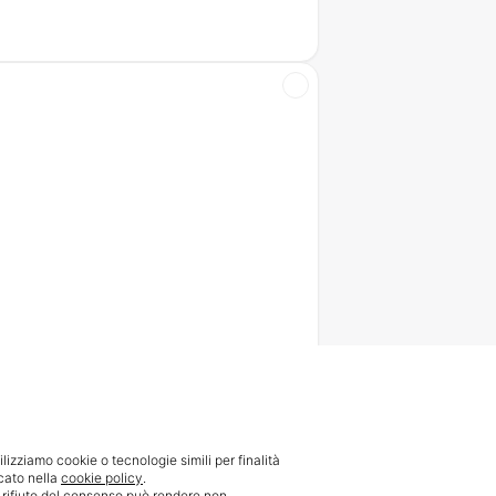
ilizziamo cookie o tecnologie simili per finalità
cato nella
cookie policy
.
l rifiuto del consenso può rendere non