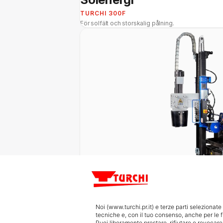
TURCHI 300F
För solfält och storskalig pålning.
Väg / Vägräcke
TURCHI 260F
Noi (www.turchi.pr.it) e terze parti seleziona
För barriärer, infrastruktur och vägbyggen.
tecniche e, con il tuo consenso, anche per le f
Puoi liberamente prestare, rifiutare o revocar