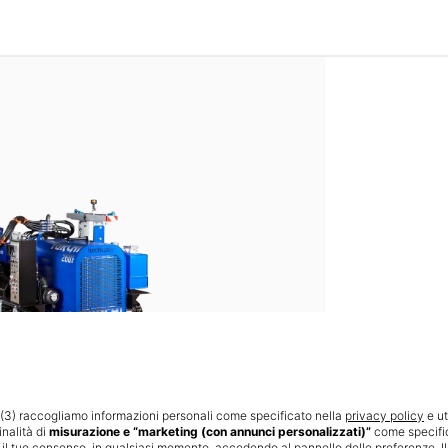
te (3) raccogliamo informazioni personali come specificato nella
privacy policy
e ut
inalità di
misurazione e “marketing (con annunci personalizzati)”
come specifi
e il tuo consenso, in qualsiasi momento, accedendo al pannello delle preferenze. I