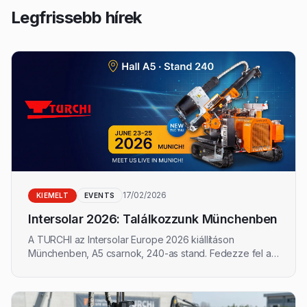
Legfrissebb hírek
17/02/2026
KIEMELT
EVENTS
Intersolar 2026: Találkozzunk Münchenben
A TURCHI az Intersolar Europe 2026 kiállításon
Münchenben, A5 csarnok, 240-as stand. Fedezze fel a
TURCHI 300F-et, a cölöpszállítót és az összes ipari
méretű napenergia konfigurációt. Egyeztessen
találkozót csapatunkkal.