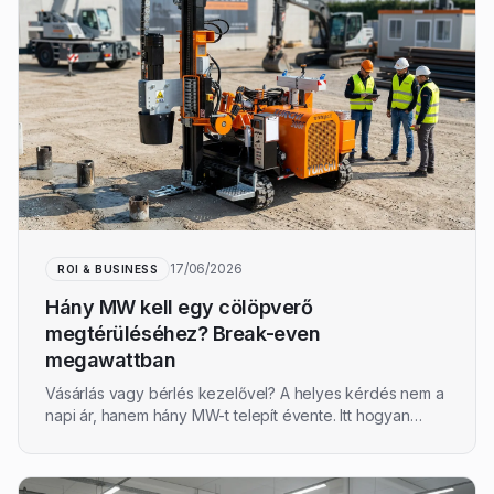
17/06/2026
ROI & BUSINESS
Hány MW kell egy cölöpverő
megtérüléséhez? Break-even
megawattban
Vásárlás vagy bérlés kezelővel? A helyes kérdés nem a
napi ár, hanem hány MW-t telepít évente. Itt hogyan
gondoljuk a break-even-t megawattban — brochure
számok nélkül, mert az €/MW a talajtól és cölöpektől
függ.