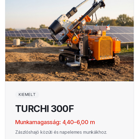
Magyar
KIEMELT
TURCHI 300F
Munkamagasság: 4,40–6,00 m
Zászlóshajó közúti és napelemes munkákhoz.