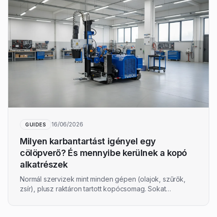
16/06/2026
GUIDES
Milyen karbantartást igényel egy
cölöpverő? És mennyibe kerülnek a kopó
alkatrészek
Normál szervizek mint minden gépen (olajok, szűrők,
zsír), plusz raktáron tartott kopócsomag. Sokat
dolgozók kemény talajon kb. 7 000 €-t költenek évente
fogyó alkatrészekre. Itt mi tartozik a rendes