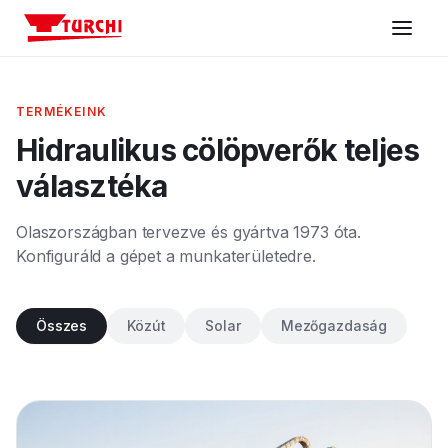
Gépek
TERMÉKEINK
Hidraulikus cölöpverők teljes
Szektorok
választéka
Konfigurátor
Olaszországban tervezve és gyártva 1973 óta.
Konfiguráld a gépet a munkaterületedre.
Támogatás
Összes
Közút
Solar
Mezőgazdaság
Cég
Kapcsolat