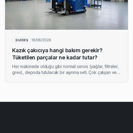
16/06/2026
GUIDES
Kazık çakıcıya hangi bakım gerekir?
Tüketilen parçalar ne kadar tutar?
Her makinede olduğu gibi normal servis (yağlar, filtreler,
gres), depoda tutulacak bir aşınma seti. Çok çalışan ve
sert zeminlerde kullananlar tüketim parçalarına yılda
yaklaşık 7.000 € harcar. TURCHI 300F rutin bakımında ve
yedek parça setinde neler var?