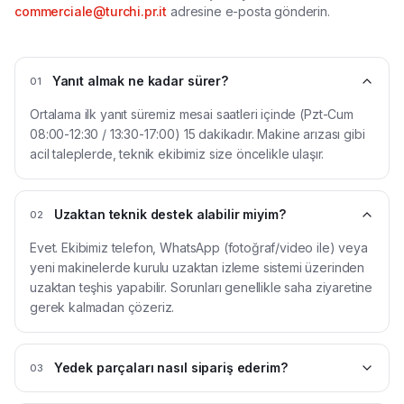
commerciale@turchi.pr.it
adresine e-posta gönderin.
Yanıt almak ne kadar sürer?
01
Ortalama ilk yanıt süremiz mesai saatleri içinde (Pzt-Cum
08:00-12:30 / 13:30-17:00) 15 dakikadır. Makine arızası gibi
acil taleplerde, teknik ekibimiz size öncelikle ulaşır.
Uzaktan teknik destek alabilir miyim?
02
Evet. Ekibimiz telefon, WhatsApp (fotoğraf/video ile) veya
yeni makinelerde kurulu uzaktan izleme sistemi üzerinden
uzaktan teşhis yapabilir. Sorunları genellikle saha ziyaretine
gerek kalmadan çözeriz.
Yedek parçaları nasıl sipariş ederim?
03