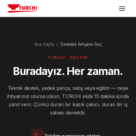
Makineler
Ana Sayfa
/
Destekle İletişime Geç
Sektörler
TURCHI · DESTEK
Konfigüratör
Buradayız. Her zaman.
Destek
Teknik destek, yedek parça, satış veya eğitim — neye
ihtiyacınız olursa olsun, TURCHI ekibi 15 dakika içinde
Şirket
yanıt verir. Çünkü duran bir kazık çakıcı, duran bir iş
sahası demektir.
Bize ulaşın
Telefon numarasını göster