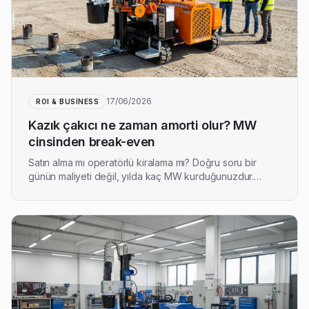
17/06/2026
ROI & BUSINESS
Kazık çakıcı ne zaman amorti olur? MW
cinsinden break-even
Satın alma mı operatörlü kiralama mı? Doğru soru bir
günün maliyeti değil, yılda kaç MW kurduğunuzdur.
Break-even'i megawatt cinsinden nasıl düşüneceğiniz —
broşür rakamları olmadan; MW maliyeti zemin ve
kazıklarınıza bağlıdır.