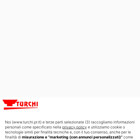
FAQ
Orijinal yedek parçalar
İndirme Merkezi
Öner ve kazan
Hakkımızda
Haberler
İletişim
Intersolar 2026
YENI
Noi (www.turchi.pr.it) e terze parti selezionate (3) raccogliamo informazioni
SERTIFIKALAR
personali come specificato nella
privacy policy
e utilizziamo cookie o
tecnologie simili per finalità tecniche e, con il tuo consenso, anche per le
finalità di
misurazione e “marketing (con annunci personalizzati)”
come