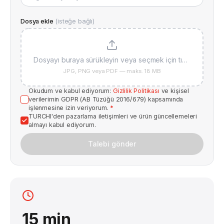
Dosya ekle
(isteğe bağlı)
Dosyayı buraya sürükleyin veya seçmek için tıklayın
JPG, PNG veya PDF — maks. 18 MB
Okudum ve kabul ediyorum:
Gizlilik Politikası
ve kişisel
verilerimin GDPR (AB Tüzüğü 2016/679) kapsamında
işlenmesine izin veriyorum.
*
TURCHI'den pazarlama iletişimleri ve ürün güncellemeleri
almayı kabul ediyorum.
Talebi gönder
15 min