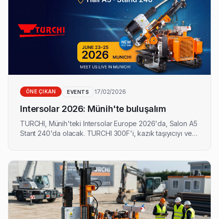
17/02/2026
ÖNE ÇIKAN
EVENTS
Intersolar 2026: Münih'te buluşalım
TURCHI, Münih'teki Intersolar Europe 2026'da, Salon A5
Stant 240'da olacak. TURCHI 300F'i, kazık taşıyıcıyı ve
tüm utility-scale güneş enerjisi konfigürasyonlarını
keşfedιν. Ekibimizle bir toplantı planlayın.