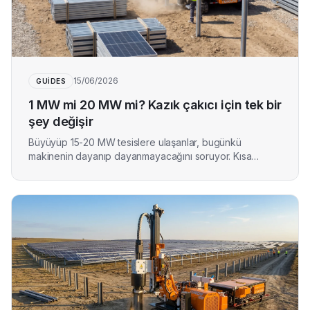
15/06/2026
GUIDES
1 MW mi 20 MW mi? Kazık çakıcı için tek bir
şey değişir
Büyüyüp 15-20 MW tesislere ulaşanlar, bugünkü
makinenin dayanıp dayanmayacağını soruyor. Kısa
cevap: evet. Tesis büyüklüğü teknik bir sınır değil;
planlama değişkenidir. İşte nedeni ve büyük bir saha
öncesinde gerçekten bilmeniz gerekenler.