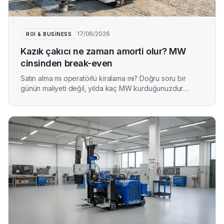
17/06/2026
ROI & BUSINESS
Kazık çakıcı ne zaman amorti olur? MW
cinsinden break-even
Satın alma mı operatörlü kiralama mı? Doğru soru bir
günün maliyeti değil, yılda kaç MW kurduğunuzdur.
Break-even'i megawatt cinsinden nasıl düşüneceğiniz —
broşür rakamları olmadan; MW maliyeti zemin ve
kazıklarınıza bağlıdır.