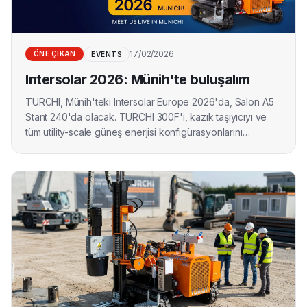
Türkçe
17/02/2026
ÖNE ÇIKAN
EVENTS
Intersolar 2026: Münih'te buluşalım
TURCHI, Münih'teki Intersolar Europe 2026'da, Salon A5
Stant 240'da olacak. TURCHI 300F'i, kazık taşıyıcıyı ve
tüm utility-scale güneş enerjisi konfigürasyonlarını
keşfedιν. Ekibimizle bir toplantı planlayın.