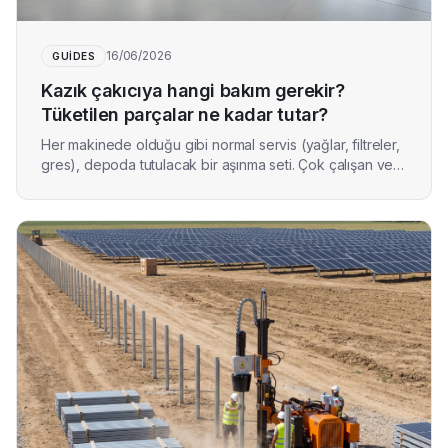
16/06/2026
GUIDES
Kazık çakıcıya hangi bakım gerekir?
Tüketilen parçalar ne kadar tutar?
Her makinede olduğu gibi normal servis (yağlar, filtreler,
gres), depoda tutulacak bir aşınma seti. Çok çalışan ve
sert zeminlerde kullananlar tüketim parçalarına yılda
yaklaşık 7.000 € harcar. TURCHI 300F rutin bakımında ve
yedek parça setinde neler var?