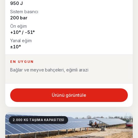
950 J
Sistem basıncı
200 bar
Ön eğim
+10° / -51°
Yanal eğim
±10°
EN UYGUN
Bağlar ve meyve bahçeleri, eğimli arazi
Ürünü görüntüle
2.000 KG TAŞIMA KAPASITESI