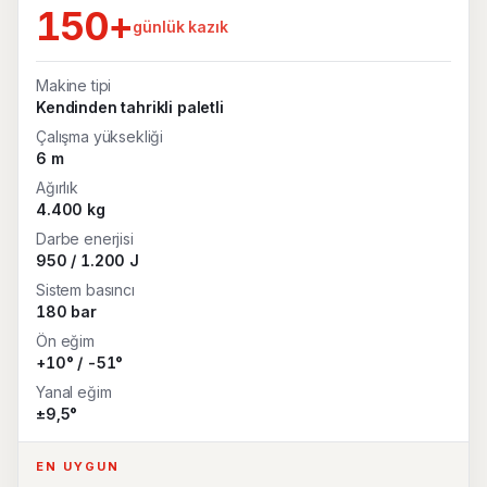
150+
günlük kazık
Makine tipi
Kendinden tahrikli paletli
Çalışma yüksekliği
6 m
Ağırlık
4.400 kg
Darbe enerjisi
950 / 1.200 J
Sistem basıncı
180 bar
Ön eğim
+10° / -51°
Yanal eğim
±9,5°
EN UYGUN