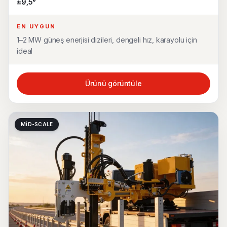
±9,5°
EN UYGUN
1–2 MW güneş enerjisi dizileri, dengeli hız, karayolu için
ideal
Ürünü görüntüle
MID-SCALE