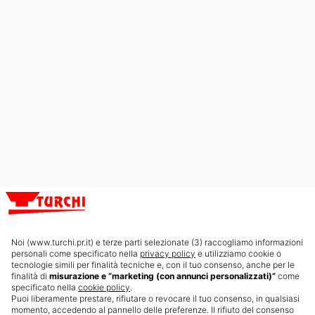
İndirme Merkezi
Öner ve kazan
Hakkımızda
Haberler
İletişim
Intersolar 2026
YENI
Noi (www.turchi.pr.it) e terze parti selezionate (3) raccogliamo informazioni
SERTIFIKALAR
personali come specificato nella
privacy policy
e utilizziamo cookie o
tecnologie simili per finalità tecniche e, con il tuo consenso, anche per le
finalità di
misurazione e “marketing (con annunci personalizzati)”
come
specificato nella
cookie policy
.
Puoi liberamente prestare, rifiutare o revocare il tuo consenso, in qualsiasi
momento, accedendo al pannello delle preferenze. Il rifiuto del consenso