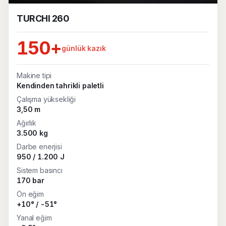
TURCHI 260
150+
günlük kazık
Makine tipi
Kendinden tahrikli paletli
Çalışma yüksekliği
3,50 m
Ağırlık
3.500 kg
Darbe enerjisi
950 / 1.200 J
Sistem basıncı
170 bar
Ön eğim
+10° / -51°
Yanal eğim