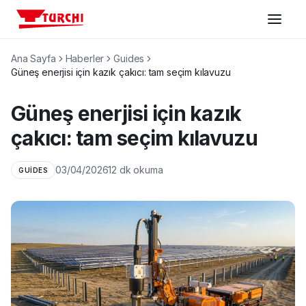
Ana Sayfa
Haberler
Guides
Makineler
Güneş enerjisi için kazık çakıcı: tam seçim kılavuzu
Güneş enerjisi için kazık
Sektörler
çakıcı: tam seçim kılavuzu
Konfigüratör
03/04/2026
12 dk okuma
GUIDES
Destek
Şirket
Bize ulaşın