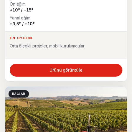
Ön eğim
+10° / -15°
Yanal eğim
±9,5° / ±10°
EN UYGUN
Orta ölçekli projeler, mobil kurulumcular
Ürünü görüntüle
BAĞLAR