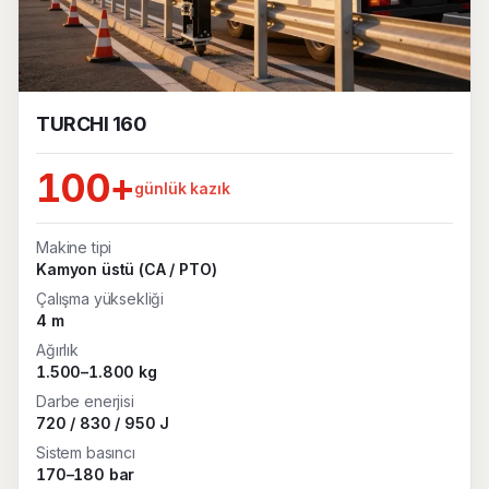
TURCHI 160
100+
günlük kazık
Makine tipi
Kamyon üstü (CA / PTO)
Çalışma yüksekliği
4 m
Ağırlık
1.500–1.800 kg
Darbe enerjisi
720 / 830 / 950 J
Sistem basıncı
170–180 bar