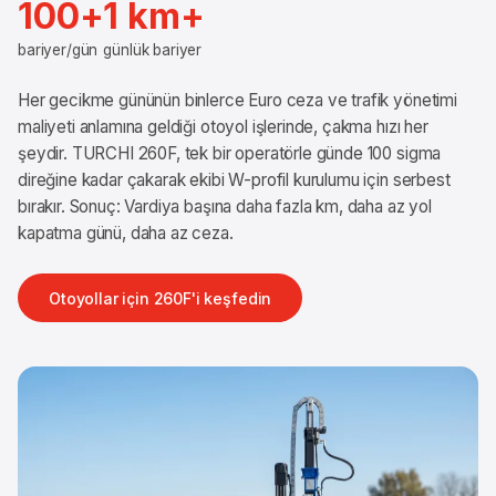
100+
1 km+
bariyer/gün
günlük bariyer
Her gecikme gününün binlerce Euro ceza ve trafik yönetimi
maliyeti anlamına geldiği otoyol işlerinde, çakma hızı her
şeydir. TURCHI 260F, tek bir operatörle günde 100 sigma
direğine kadar çakarak ekibi W-profil kurulumu için serbest
bırakır. Sonuç: Vardiya başına daha fazla km, daha az yol
kapatma günü, daha az ceza.
Otoyollar için 260F'i keşfedin