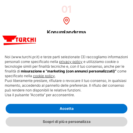
01
Konumlandırma
TURCHI makinesi hat boyunca konumlanır. Paletler üzerinde
kendinden tahrikli veya kamyona monte — iş türüne uygun.
Noi (www.turchi.pr.it) e terze parti selezionate (3) raccogliamo informazioni
02
personali come specificato nella
privacy policy
e utilizziamo cookie o
tecnologie simili per finalità tecniche e, con il tuo consenso, anche per le
finalità di
misurazione e “marketing (con annunci personalizzati)”
come
specificato nella
cookie policy
.
Puoi liberamente prestare, rifiutare o revocare il tuo consenso, in qualsiasi
Hizalama
momento, accedendo al pannello delle preferenze. Il rifiuto del consenso
può rendere non disponibili le relative funzioni.
English
Usa il pulsante “Accetta” per acconsentire.
Kolon eğimi (+10°/−51°) ve kayar kılavuz sigma direğini tam
Would you like to view the site in English?
olarak yerleştirir. Milimetrik hizalama için isteğe bağlı GPS.
Yes, switch language
No, continue
Accetta
03
Scopri di più e personalizza
WHATSAPP
CALL
CONFIGURE