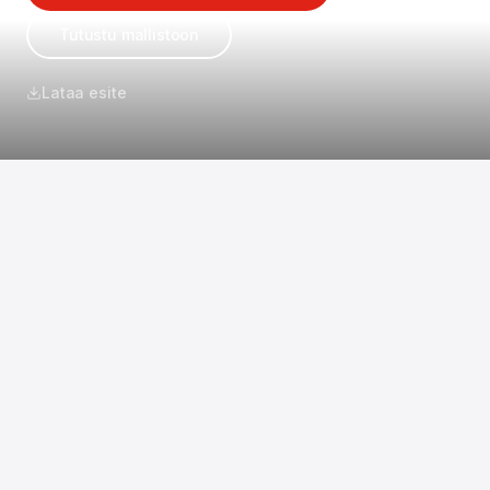
Tutustu mallistoon
Lataa esite
AURINKO
1 MW asennettu alle 3 päivässä.