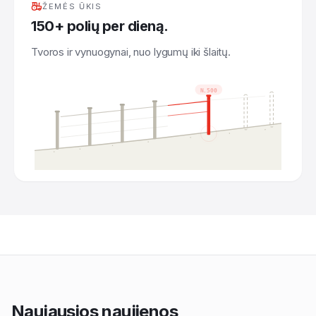
ŽEMĖS ŪKIS
150+ polių per dieną.
Tvoros ir vynuogynai, nuo lygumų iki šlaitų.
N.500
Naujausios naujienos