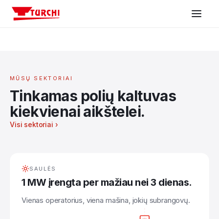
Mašinos
Sektoriai | Turchi polių kaltuvai
Sektoriai
MŪSŲ SEKTORIAI
Tinkamas polių kaltuvas
Konfigūratorius
kiekvienai aikštelei.
Visi sektoriai ›
Pagalba
Įmonė
SAULĖS
1 MW įrengta per mažiau nei 3 dienas.
Susisiekite
Vienas operatorius, viena mašina, jokių subrangovų.