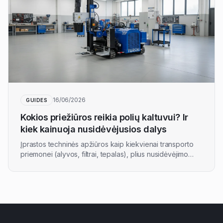
16/06/2026
GUIDES
Kokios priežiūros reikia polių kaltuvui? Ir
kiek kainuoja nusidėvėjusios dalys
Įprastos techninės apžiūros kaip kiekvienai transporto
priemonei (alyvos, filtrai, tepalas), plius nusidėvėjimo
komplektas sandėlyje. Tie, kurie daug dirba kietame
grunte, per metus išleidžia apie 7 000 €
eksploatacinėms dalims. Štai kas patenka į įprastą
priežiūrą ir į TURCHI 300F atsarginių dalių komplektą.