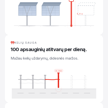
Lietuvių
6,0 m
KELIŲ SAUGA
100 apsauginių atitvarų per dieną.
Mažiau kelių uždarymų, didesnės maržos.
N.204