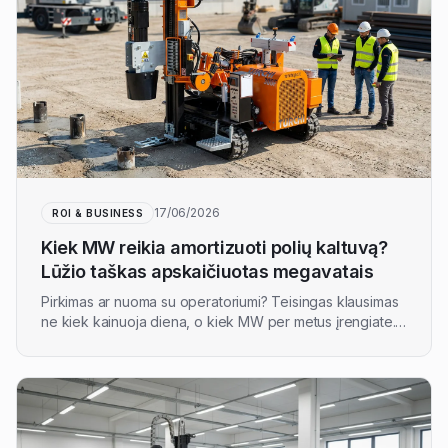
17/06/2026
ROI & BUSINESS
Kiek MW reikia amortizuoti polių kaltuvą?
Lūžio taškas apskaičiuotas megavatais
Pirkimas ar nuoma su operatoriumi? Teisingas klausimas
ne kiek kainuoja diena, o kiek MW per metus įrengiate.
Štai kaip apskaičiuoti lūžio tašką megavatais — be
brošiūros skaičių, nes kaina MW priklauso nuo jūsų
grunto ir polių.