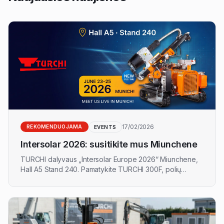
17/02/2026
REKOMENDUOJAMA
EVENTS
Intersolar 2026: susitikite mus Miunchene
TURCHI dalyvaus „Intersolar Europe 2026“ Miunchene,
Hall A5 Stand 240. Pamatykite TURCHI 300F, polių
transporterį ir visas konfigūracijas saulės elektrinių
parkams. Rezervuokite susitikimą.