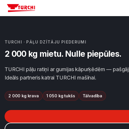
Mašīnas
TURCHI · PĀĻU DZĪTĀJU PIEDERUMI
Nozares
2 000 kg mietu. Nulle piepūles.
Konfigurators
TURCHI pāļu ratiņi ar gumijas kāpurķēdēm — pašgājējs 
Ideāls partneris katrai TURCHI mašīnai.
Atbalsts
Uzņēmums
2 000 kg krava
1 050 kg tukšs
Tālvadība
Sazinieties ar mums