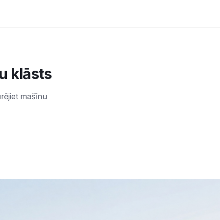
ju klāsts
urējiet mašīnu