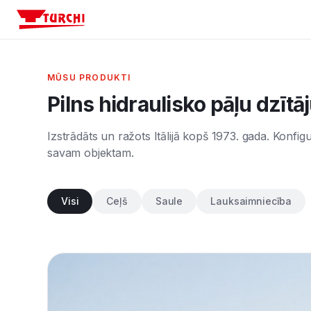
Mašīnas
MŪSU PRODUKTI
Pilns hidraulisko pāļu dzītā
Nozares
Izstrādāts un ražots Itālijā kopš 1973. gada. Konfig
Konfigurators
savam objektam.
Atbalsts
Visi
Ceļš
Saule
Lauksaimniecība
Uzņēmums
Sazinieties ar mums