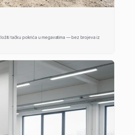
azložiti tačku pokrića u megavatima — bez brojeva iz