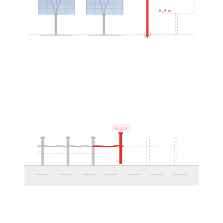
6,0 m
N.204