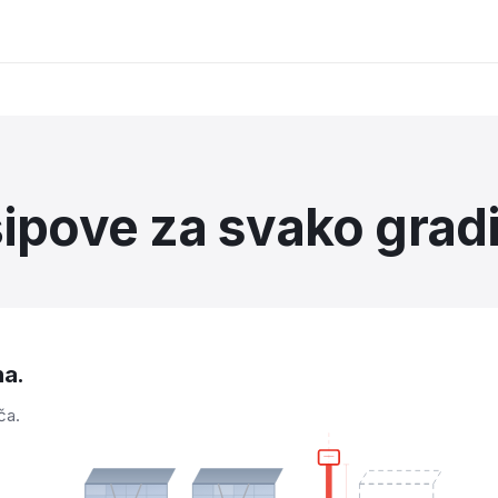
šipove za svako gradi
na.
ča.