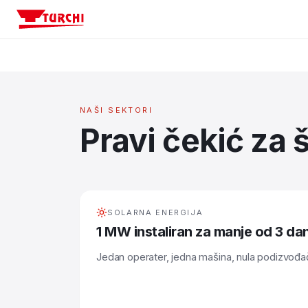
Mašine
Sektori | Turchi čekići za šipove
Sektori
NAŠI SEKTORI
Pravi čekić za 
Konfigurator
Podrška
SOLARNA ENERGIJA
Kompanija
1 MW instaliran za manje od 3 da
Jedan operater, jedna mašina, nula podizvođa
Kontaktirajte nas