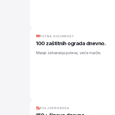
Srpski
PUTNA SIGURNOST
100 zaštitnih ograda dnevno.
Manje zatvaranja puteva, veće marže.
POLJOPRIVREDA