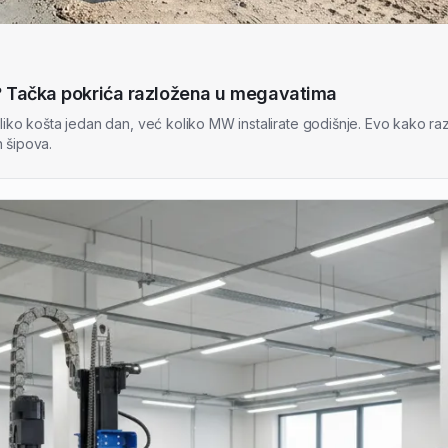
? Tačka pokrića razložena u megavatima
oliko košta jedan dan, već koliko MW instalirate godišnje. Evo kako r
 šipova.