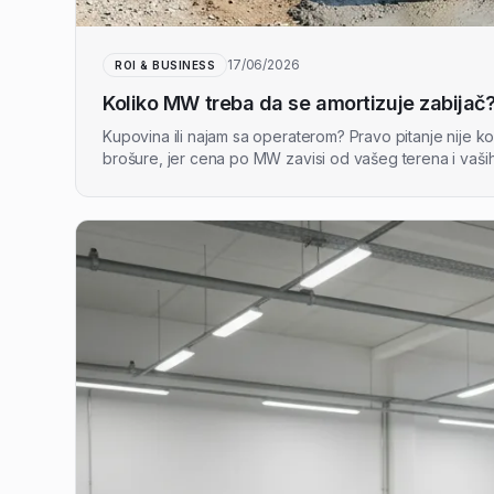
17/06/2026
ROI & BUSINESS
Koliko MW treba da se amortizuje zabijač
Kupovina ili najam sa operaterom? Pravo pitanje nije k
brošure, jer cena po MW zavisi od vašeg terena i vaših