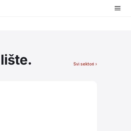
lište.
Svi sektori ›