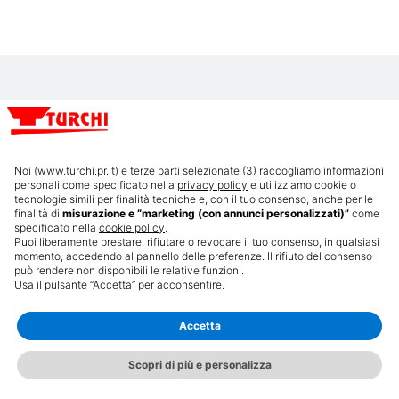
Noi (www.turchi.pr.it) e terze parti selezionate (3) raccogliamo informazioni
personali come specificato nella
privacy policy
e utilizziamo cookie o
tecnologie simili per finalità tecniche e, con il tuo consenso, anche per le
finalità di
misurazione e “marketing (con annunci personalizzati)”
come
Fotovoltaico
Stradale
specificato nella
cookie policy
.
Puoi liberamente prestare, rifiutare o revocare il tuo consenso, in qualsiasi
momento, accedendo al pannello delle preferenze. Il rifiuto del consenso
può rendere non disponibili le relative funzioni.
English
Usa il pulsante “Accetta” per acconsentire.
Would you like to view the site in English?
Yes, switch language
No, continue
Accetta
Scopri di più e personalizza
WHATSAPP
CHIAMA
CONFIGURA