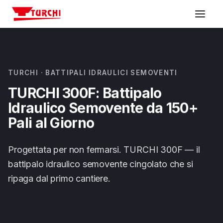
Macchine
TURCHI · BATTIPALI IDRAULICI SEMOVENTI
Settori
TURCHI 300F: Battipalo
Idraulico Semovente da 150+
Configuratore
Pali al Giorno
Assistenza
Progettata per non fermarsi. TURCHI 300F — il
battipalo idraulico semovente cingolato che si
Azienda
ripaga dal primo cantiere.
Contattaci